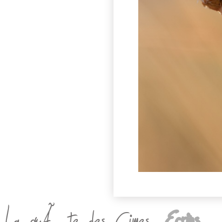
La quÃªte des Cimes,
Ecrins