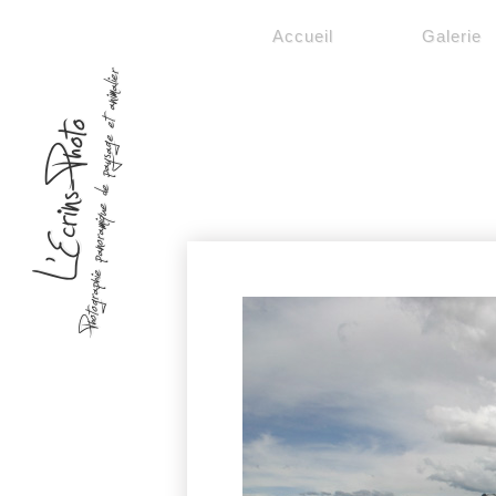
Accueil
Galerie
Photographie panoramique de paysage et animalier
L'Ecrins-Photo