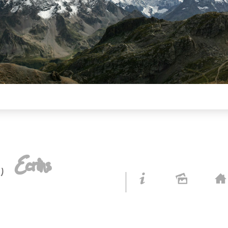
s,
Ecrins